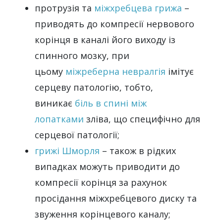
протрузія та
міжхребцева грижа
–
приводять до компресії нервового
корінця в каналі його виходу із
спинного мозку, при
цьому
міжреберна невралгія
імітує
серцеву патологію, тобто,
виникає
біль в спині між
лопатками
зліва, що специфічно для
серцевої патології;
грижі Шморля
– також в рідких
випадках можуть приводити до
компресії корінця за рахунок
просідання міжхребцевого диску та
звуження корінцевого каналу;