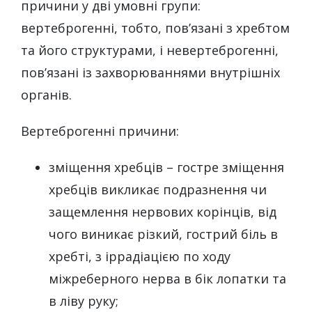
причини у дві умовні групи:
вертеброгенні, тобто, пов’язані з хребтом
та його структурами, і невертеброгенні,
пов’язані із захворюваннями внутрішніх
органів.
Вертеброгенні причини:
зміщення хребців – гостре зміщення
хребців викликає подразнення чи
защемлення нервових корінців, від
чого виникає різкий, гострий біль в
хребті, з іррадіацією по ходу
міжреберного нерва в бік лопатки та
в ліву руку;