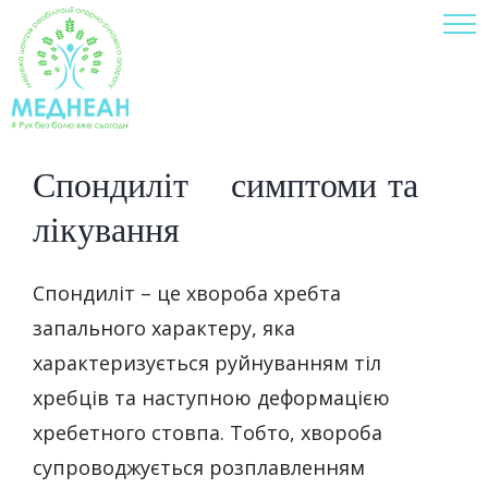
Skip
to
content
Спондиліт – симптоми та
лікування
Спондиліт – це хвороба хребта
запального характеру, яка
характеризується руйнуванням тіл
хребців та наступною деформацією
хребетного стовпа. Тобто, хвороба
супроводжується розплавленням