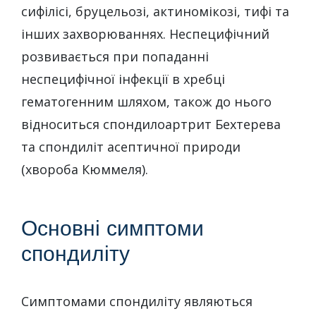
сифілісі, бруцельозі, актиномікозі, тифі та
інших захворюваннях. Неспецифічний
розвивається при попаданні
неспецифічної інфекції в хребці
гематогенним шляхом, також до нього
відноситься спондилоартрит Бехтерева
та спондиліт асептичної природи
(хвороба Кюммеля).
Основні симптоми
спондиліту
Симптомами спондиліту являються