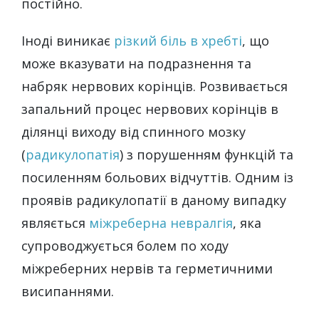
постійно.
Іноді виникає
різкий біль в хребті
, що
може вказувати на подразнення та
набряк нервових корінців. Розвивається
запальний процес нервових корінців в
ділянці виходу від спинного мозку
(
радикулопатія
) з порушенням функцій та
посиленням больових відчуттів. Одним із
проявів радикулопатії в даному випадку
являється
міжреберна невралгія
, яка
супроводжується болем по ходу
міжреберних нервів та герметичними
висипаннями.