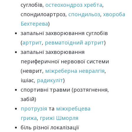
суглобів,
остеохондроз хребта
,
спондилоартроз,
спондильоз
,
хвороба
Бехтерева
)
запальні захворювання суглобів
(
артрит
,
ревматоїдний артрит
)
запальні захворювання
периферичної нервової системи
(неврит,
міжреберна невралгія
,
ішіас,
радикуліт
)
спортивні травми (розтягнення,
забій)
протрузія
та
міжхребцева
грижа
,
грижі Шморля
біль різної локалізації