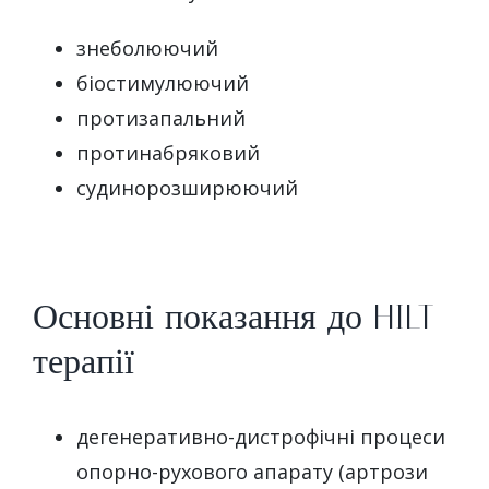
знеболюючий
біостимулюючий
протизапальний
протинабряковий
судинорозширюючий
Основні показання до HILT-
терапії
дегенеративно-дистрофічні процеси
опорно-рухового апарату (артрози