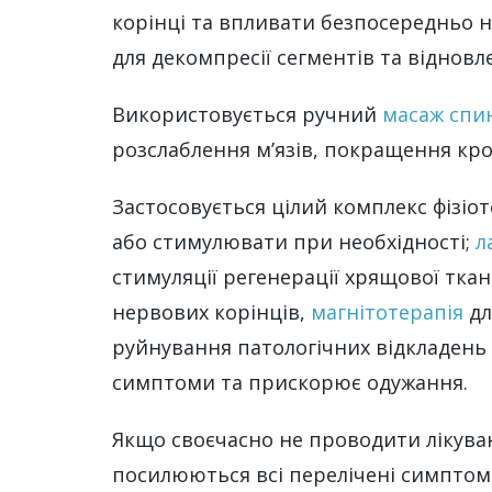
корінці та впливати безпосередньо н
для декомпресії сегментів та відновл
Використовується ручний
масаж спи
розслаблення м’язів, покращення кро
Застосовується цілий комплекс фізі
або стимулювати при необхідності;
л
стимуляції регенерації хрящової тк
нервових корінців,
магнітотерапія
дл
руйнування патологічних відкладень 
симптоми та прискорює одужання.
Якщо своєчасно не проводити лікуван
посилюються всі перелічені симптоми