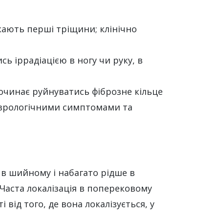
кають перші тріщини; клінічно
сь іррадіацією в ногу чи руку, в
починає руйнуватись фіброзне кільце
еврологічними симптомами та
 в шийному і набагато рідше в
аста локалізація в поперековому
від того, де вона локалізується, у