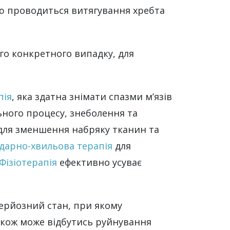
тою проводиться витягування хребта
го конкретного випадку, для
пія
, яка здатна знімати спазми м’язів
ьного процесу, знеболення та
ля зменшення набряку тканин та
дарно-хвильова терапія
для
Фізіотерапія
ефективно усуває
серйозний стан, при якому
Також може відбутись руйнування