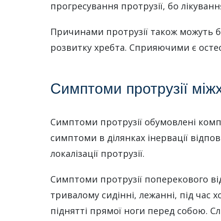
прогресування протрузії, бо лікуванн
Причинами протрузії також можуть бу
розвитку хребта. Сприяючими є остео
Симптоми протрузії між
Симптоми протрузії обумовлені компр
симптоми в ділянках інервації відпо
локалізації протрузії.
Симптоми протрузії поперекового ві
тривалому сидінні, лежанні, під час 
піднятті прямої ноги перед собою. Сл