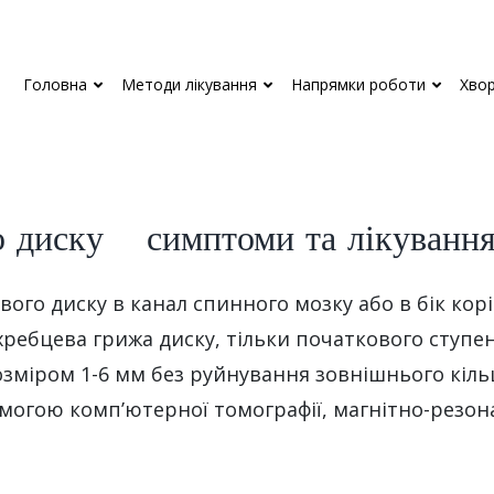
Головна
Методи лікування
Напрямки роботи
Хво
 диску – симптоми та лікуванн
ого диску в канал спинного мозку або в бік кор
іжхребцева грижа диску, тільки початкового ступ
зміром 1-6 мм без руйнування зовнішнього кіль
омогою комп’ютерної томографії, магнітно-резон