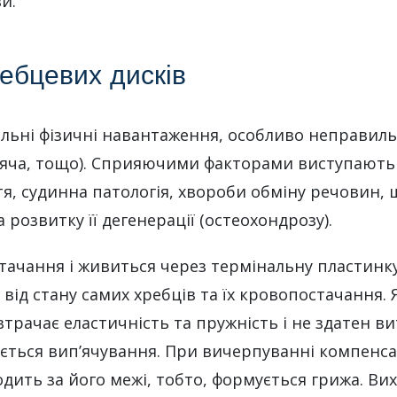
и.
ебцевих дисків
ьні фізичні навантаження, особливо неправиль
дяча, тощо). Сприяючими факторами виступають
тя, судинна патологія, хвороби обміну речовин
розвитку її дегенерації (остеохондрозу).
тачання і живиться через термінальну пластинку
ь від стану самих хребців та їх кровопостачання
трачає еластичність та пружність і не здатен в
ується вип’ячування. При вичерпуванні компенса
дить за його межі, тобто, формується грижа. Ви