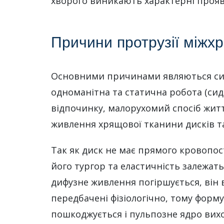
хворого виникають характерні прояв
Причини протрузії міжхр
Основними причинами являються сил
одноманітна та статична робота (си
відпочинку, малорухомий спосіб жит
живлення хрящової тканини дисків та 
Так як диск не має прямого кровопос
його тургор та еластичність залежат
дифузне живлення погіршується, він в
передбачені фізіологічно, тому форм
пошкоджується і пульпозне ядро вихо