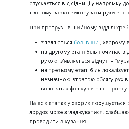
спускається від сідниці у напрямку д
хворому важко виконувати рухи в по
При протрузії в шийному відділі хре
з’являються
болі в шиї
, хворому 
на другому етапі біль починає ві
рукою, з’являється відчуття “му
на третьому етапі біль локалізуєт
незначною втратою обсягу рухів
волосяних фолікулів на стороні у
На всіх етапах у хворих порушується
лордоз може згладжуватися, слабшают
проводити лікування.