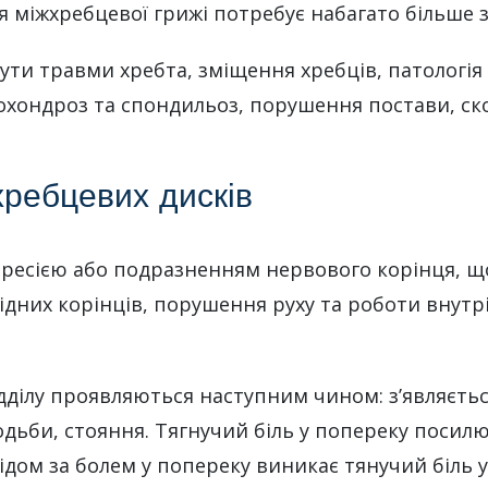
я міжхребцевої грижі потребує набагато більше з
ти травми хребта, зміщення хребців, патологія 
хондроз та спондильоз, порушення постави, скол
хребцевих дисків
есією або подразненням нервового корінця, що 
відних корінців, порушення руху та роботи внутр
дділу проявляються наступним чином: з’являєть
ходьби, стояння. Тягнучий біль у попереку посил
ідом за болем у попереку виникає тянучий біль у 