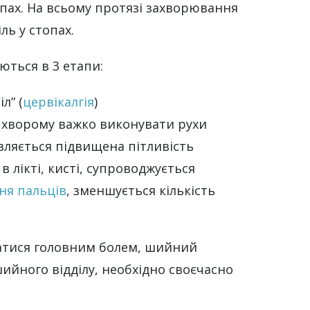
пах. На всьому протязі захворювання
біль у стопах.
ються в 3 етапи:
л” (
цервікалгія
)
, хворому важко виконувати рухи
являється підвищена пітливість
в лікті, кисті, супроводжується
ня пальців
, зменшується кількість
уватися головним болем, шийний
ийного відділу, необхідно своєчасно