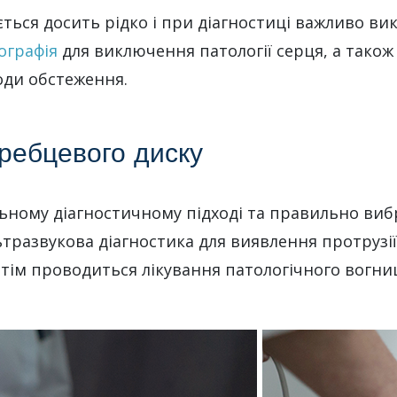
ається досить рідко і при діагностиці важливо 
ографія
для виключення патології серця, а тако
оди обстеження.
хребцевого диску
льному діагностичному підході та правильно вибр
тразвукова діагностика для виявлення протрузії
отім проводиться лікування патологічного вогн