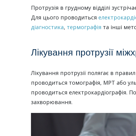
Протрузія в грудному відділі зустріч
Для цього проводиться
електрокарді
діагностика
,
термографія
та інші мет
Лікування протрузії між
Лікування протрузії полягає в прави
проводиться томографія, МРТ або уль
проводиться електрокардіографія. П
захворювання.