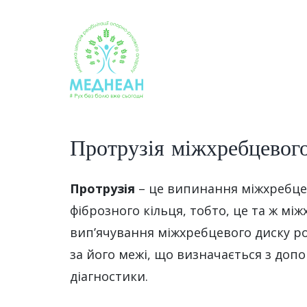
Skip
to
content
Протрузія міжхребцевого
Протрузія
– це випинання міжхребцев
фіброзного кільця, тобто, це та ж м
вип’ячування міжхребцевого диску ро
за його межі, що визначається з доп
діагностики.