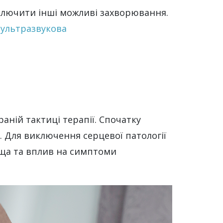
виключити інші можливі захворювання.
ж
ультразвукова
аній тактиці терапії. Спочатку
. Для виключення серцевої патології
ища та вплив на симптоми