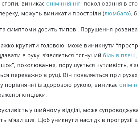
о стопи, виникає
оніміння ніг
, поколювання в сто
переку, можуть виникати простріли (
люмбаго
), 
бта симптоми досить типові. Порушення розвива
важко крутити головою, може виникнути “прострі
ддавати в руку, з’являється тягнучий
біль в плечі
рашок”, поколювання, порушується чутливість, з’
ься переважно в руці. Він появляється при рухах 
 у порівнянні із здоровою рукою, виникає
онімін
раженої кінцівки.
 рухливість у шийному відділі, може супроводж
ь м’язи шиї. Щоб уникнути наслідків протрузії ш