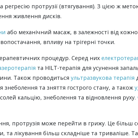
а регресію протрузії (втягування). З цією ж ме
ення живлення дисків.
ни
або механічний масаж, в залежності від кожно
вопостачання, впливу на трігерні точки.
отерапевтичних процедур. Серед них
електротера
азеротерапія
та HILT-терапія для усунення запал
анини. Також проводиться
ультразвукова терапія
д
я знеболення та зняття гострого стану, а також
у
солей кальцію, знеболення та відновлення руху.
ня, протрузія може перейти в грижу. Це більш 
, та лікування більш складніше та триваліше. 