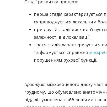
Стадії розвитку процесу:
перша стадія характеризується п
супроводжується локальним бол
при другій стадії диск вип’ячуєт
залежності від локалізації;
третя стадія характеризується в
та формується справжня
міжхреб
порушенням рухової функції.
Протрузія
міжхребцевого диску частіш
грудному, що обумовлено анатомічни
відділі зумовлена найбільшими наванта