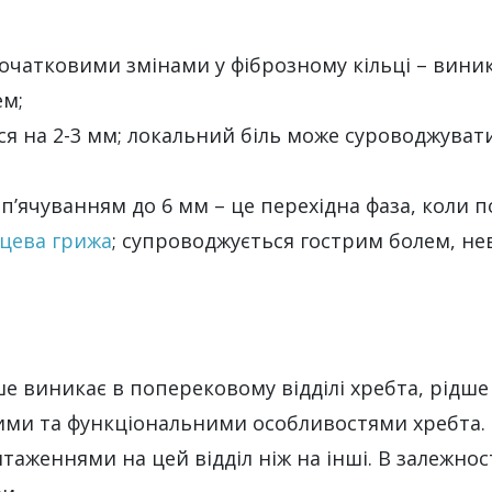
очатковими змінами у фіброзному кільці – вини
ем;
ься на 2-3 мм; локальний біль може суроводжувати
ип’ячуванням до 6 мм – це перехідна фаза, коли 
цева грижа
; супроводжується гострим болем, н
е виникає в поперековому відділі хребта, рідше
ми та функціональними особливостями хребта. Ч
женнями на цей відділ ніж на інші. В залежності 