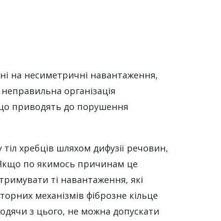
ні на несиметричні навантаження,
 неправильна організація
, що приводять до порушення
 тіл хребців шляхом дифузії речовин,
. Якщо по якимось причинам це
итримувати ті навантаження, які
торних механізмів фіброзне кільце
ходячи з цього, не можна допускати