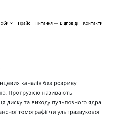
роби
Прайс
Питання — Відповіді
Контакти
я
інцевих каналів без розриву
еню. Протрузією називають
ця диску та виходу пульпозного ядра
ансної томографії чи ультразвукової