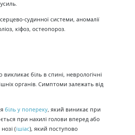
усиль.
серцево-судинної системи, аномалії
іоз, кіфоз, остеопороз.
викликає біль в спині, неврологічні
ішніх органів. Симптоми залежать від
ся
біль у попереку
, який виникає при
юється при нахилі голови вперед або
нозі (
ішіас
), який поступово